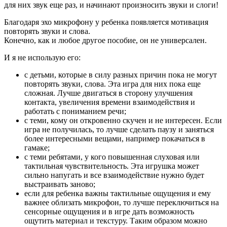
для них звук еще раз, и начинают произносить звуки и слоги!
Благодаря эхо микрофону у ребенка появляется мотивация
повторять звуки и слова.
Конечно, как и любое другое пособие, он не универсален.
И я не использую его:
с детьми, которые в силу разных причин пока не могут
повторять звуки, слова. Эта игра для них пока еще
сложная. Лучше двигаться в сторону улучшения
контакта, увеличения времени взаимодействия и
работать с пониманием речи;
с теми, кому он откровенно скучен и не интересен. Если
игра не получилась, то лучше сделать паузу и заняться
более интересными вещами, например покачаться в
гамаке;
c теми ребятами, у кого повышенная слуховая или
тактильная чувствительность. Эта игрушка может
сильно напугать и все взаимодействие нужно будет
выстраивать заново;
если для ребенка важны тактильные ощущения и ему
важнее облизать микрофон, то лучше переключиться на
сенсорные ощущения и в игре дать возможность
ощутить материал и текстуру. Таким образом можно