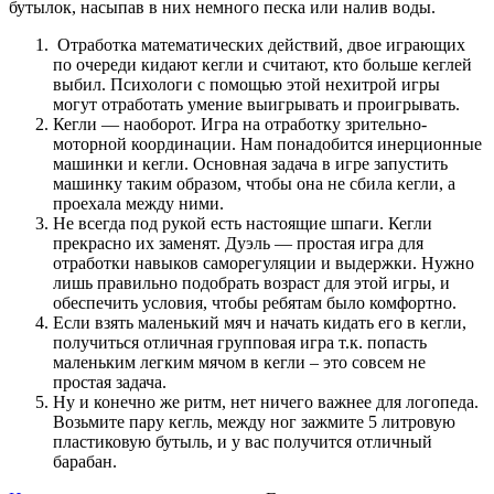
бутылок, насыпав в них немного песка или налив воды.
Отработка математических действий, двое играющих
по очереди кидают кегли и считают, кто больше кеглей
выбил. Психологи с помощью этой нехитрой игры
могут отработать умение выигрывать и проигрывать.
Кегли — наоборот. Игра на отработку зрительно-
моторной координации. Нам понадобится инерционные
машинки и кегли. Основная задача в игре запустить
машинку таким образом, чтобы она не сбила кегли, а
проехала между ними.
Не всегда под рукой есть настоящие шпаги. Кегли
прекрасно их заменят. Дуэль — простая игра для
отработки навыков саморегуляции и выдержки. Нужно
лишь правильно подобрать возраст для этой игры, и
обеспечить условия, чтобы ребятам было комфортно.
Если взять маленький мяч и начать кидать его в кегли,
получиться отличная групповая игра т.к. попасть
маленьким легким мячом в кегли – это совсем не
простая задача.
Ну и конечно же ритм, нет ничего важнее для логопеда.
Возьмите пару кегль, между ног зажмите 5 литровую
пластиковую бутыль, и у вас получится отличный
барабан.