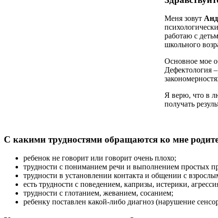
Меня зовут
Анд
психологически
работаю с деть
школьного возра
Основное мое о
Дефектология – 
закономерностя
Я верю, что в 
получать резуль
С какими трудностями обращаются ко мне родит
ребенок не говорит или говорит очень плохо;
трудности с пониманием речи и выполнением простых пр
трудности в установлении контакта и общении с взрослы
есть трудности с поведением, капризы, истерики, агресси
трудности с глотанием, жеванием, сосанием;
ребенку поставлен какой-либо диагноз (нарушение сенсор