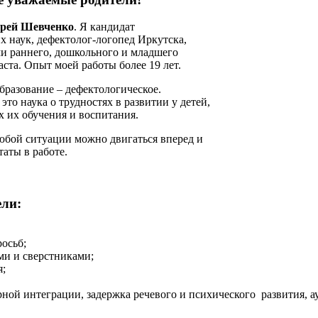
рей Шевченко
. Я кандидат
х наук, дефектолог-логопед Иркутска,
ми раннего, дошкольного и младшего
ста. Опыт моей работы более 19 лет.
бразование – дефектологическое.
это наука о трудностях в развитии у детей,
х их обучения и воспитания.
любой ситуации можно двигаться вперед и
таты в работе.
ели:
осьб;
ми и сверстниками;
я;
ной интеграции, задержка речевого и психического развития, ау