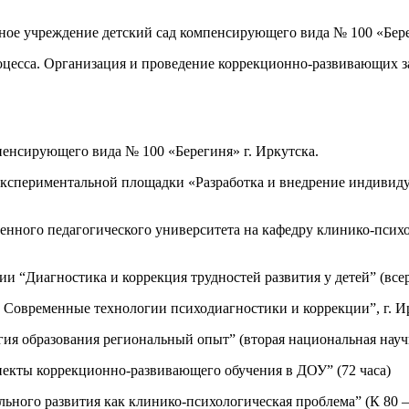
ное учреждение детский сад компенсирующего вида № 100 «Берег
цесса. Организация и проведение коррекционно-развивающих за
мпенсирующего вида № 100 «Берегиня» г. Иркутска.
ой экспериментальной площадки «Разработка и внедрение индиви
твенного педагогического университета на кафедру клинико-пси
ии “Диагностика и коррекция трудностей развития у детей” (все
. Современные технологии психодиагностики и коррекции”, г. И
ия образования региональный опыт” (вторая национальная научн
екты коррекционно-развивающего обучения в ДОУ” (72 часа)
ьного развития как клинико-психологическая проблема” (К 80 —