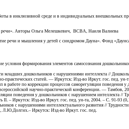
 работы в инклюзивной среде и в индивидуальных внешкольных 
й речи». Авторы Ольга Мелешкевич, BCBA, Наиля Валиева
звитие речи и мышления у детей с синдромом Дауна». Фонд «Даун
е условия формирования элементов самосознания дошкольников с
ти младших дошкольников с нарушениями интеллекта // Дошколь
практических статей. — Иркутск: Изд-во Иркут. гос. пед. ун-та, 2
ап в работе по коррекции процессов саморегуляции поведения у
сероссийской научно-практической конференции. — Тамбов, 2004.
ляции поведения у дошкольников с нарушением интеллекта // Тру
 – Иркутск: Изд-во Иркут. гос. пед. ун-та, 2004. – C. 91-93 (0,1
ников с нарушениями интеллектуального развития // Трудности р
 Л.Ю.Долгих.– Иркутск: Изд-во Иркут. гос. пед.