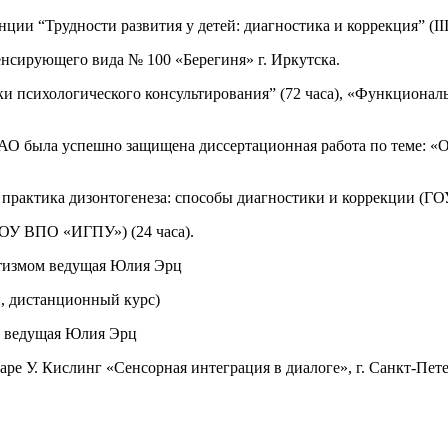
ции “Трудности развития у детей: диагностика и коррекция” (II
пенсирующего вида № 100 «Берегиня» г. Иркутска.
психологического консультирования” (72 часа), «Функциональ
РАО была успешно защищена диссертационная работа по теме: «
и практика дизонтогенеза: способы диагностики и коррекции (Г
ГОУ ВПО «ИГПУ») (24 часа).
аутизмом ведущая Юлия Эрц
ый, дистанционный курс)
ие ведущая Юлия Эрц
аре У. Кислинг «Сенсорная интеграция в диалоге», г. Санкт-Пете