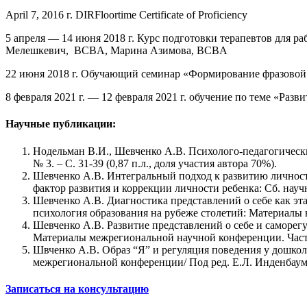
April 7, 2016 г. DIRFloortime Certificate of Proficiency
5 апреля — 14 июня 2018 г. Курс подготовки терапевтов для
Мелешкевич, BCBA, Марина Азимова, BCBA
22 июня 2018 г. Обучающий семинар «Формирование фразово
8 февраля 2021 г. — 12 февраля 2021 г. обучение по теме «Ра
Научные публикации:
Нодельман В.И., Шевченко А.В. Психолого-педагогически
№ 3. – С. 31-39 (0,87 п.л., доля участия автора 70%).
Шевченко А.В. Интегральный подход к развитию личнос
фактор развития и коррекции личности ребенка: Сб. научно-
Шевченко А.В. Диагностика представлений о себе как эт
психология образования на рубеже столетий: Материалы в
Шевченко А.В. Развитие представлений о себе и саморегу
Материалы межрегиональной научной конференции. Часть II.
Швченко А.В. Образ “Я” и регуляция поведения у дошколь
межрегиональной конференции/ Под ред. Е.Л. Инденбаум,
Записаться на консультацию